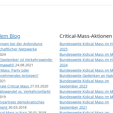
dem Blog
Critical-Mass-Aktionen
ngen bei der Anbindung
Bundesweite Kidical Mass im H
chaftlicher Netzwerke
2025
2024
Bundesweite Kidical Mass im M
 September ist Verkehrswende-
Bundesweite Kidical Mass im H
imawahl!
24.08.2021
2024
l Mass: Party oder
Bundesweite Kidical Mass im M
unehmendes Anliegen?
Bundesweite Gedenken an Na
2021
Bundesweite Kidical Mass im
ale Critical Mass
27.03.2020
September 2023
ätswandel vs. Verkehrsinfarkt
Bundesweite Kidical Mass im M
2019
Bundesweite Kidical Mass im M
nzigartiges demokratisches
Bundesweite Kidical Mass im
iment
30.03.2018
September 2021
tical Mass is Nazi
20.01.2018
Bundesweite Kidical Mass im