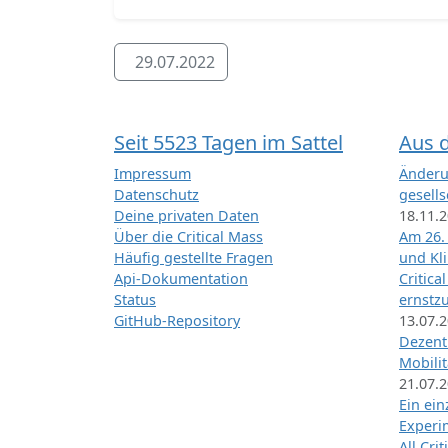
29.07.2022
Seit 5523 Tagen im Sattel
Aus 
Impressum
Änderu
Datenschutz
gesells
Deine privaten Daten
18.11.
Über die Critical Mass
Am 26.
Häufig gestellte Fragen
und Kl
Api-Dokumentation
Critica
Status
ernstz
GitHub-Repository
13.07.
Dezentr
Mobilit
21.07.
Ein ei
Exper
All Cri