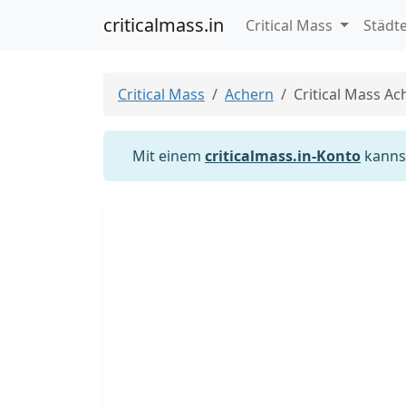
criticalmass.in
Critical Mass
Städt
Critical Mass
Achern
Critical Mass Ac
Mit einem
criticalmass.in-Konto
kannst