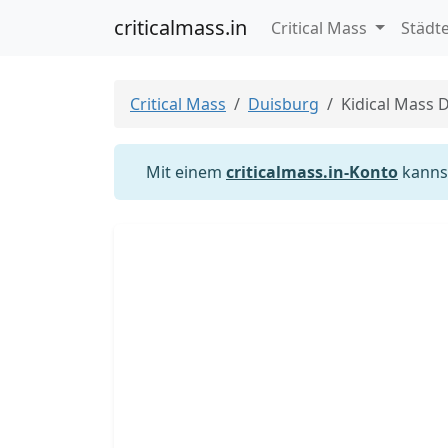
criticalmass.in
Critical Mass
Städt
Critical Mass
Duisburg
Kidical Mass 
Mit einem
criticalmass.in-Konto
kannst