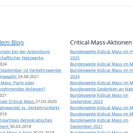
dem Blog
Critical-Mass-Aktionen
ngen bei der Anbindung
Bundesweite Kidical Mass im H
chaftlicher Netzwerke
2025
2024
Bundesweite Kidical Mass im M
 September ist Verkehrswende-
Bundesweite Kidical Mass im H
imawahl!
24.08.2021
2024
l Mass: Party oder
Bundesweite Kidical Mass im M
unehmendes Anliegen?
Bundesweite Gedenken an Na
2021
Bundesweite Kidical Mass im
ale Critical Mass
27.03.2020
September 2023
ätswandel vs. Verkehrsinfarkt
Bundesweite Kidical Mass im M
2019
Bundesweite Kidical Mass im M
nzigartiges demokratisches
Bundesweite Kidical Mass im
iment
30.03.2018
September 2021
tical Mass is Nazi
20.01.2018
Bundesweite Kidical Mass im