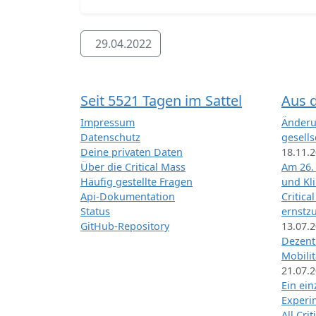
29.04.2022
Seit 5521 Tagen im Sattel
Aus 
Impressum
Änderu
Datenschutz
gesells
Deine privaten Daten
18.11.
Über die Critical Mass
Am 26.
Häufig gestellte Fragen
und Kl
Api-Dokumentation
Critica
Status
ernstz
GitHub-Repository
13.07.
Dezentr
Mobilit
21.07.
Ein ei
Exper
All Cri