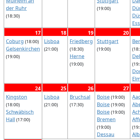
Mülheim an
Stuttgart
Da
(17
der Ruhr
Dü
(19:00)
Hal
Dü
(18:30)
He
Es
Lü
Fal
17
18
19
20
Lu
Fel
Coburg
Lisboa
Friedberg
Stuttgart
Be
(18:00)
Rh
Gü
Gelsenkirchen
(21:00)
(18:30)
(19:00)
(18
Lü
Ha
Herne
De
(19:00)
Ma
Ha
(19:00)
(19
No
Nü
Do
Ost
Or
El
Sc
(17
Ess
Pit
24
25
26
27
Pi
Für
Po
Kingston
Lisboa
Bruchsal
Boise
Aa
(19:00)
Pit
Ho
Stu
Boise
Ab
(18:00)
(21:00)
(17:30)
(19:00)
Tr
Del
Val
Schwäbisch
Boise
Ac
(19:00)
(19
Hu
Wi
Hall
Bremen
Aff
(17:00)
Wit
Los
(18
(19:00)
(19
Ma
Wo
Dessau
Al
Ne