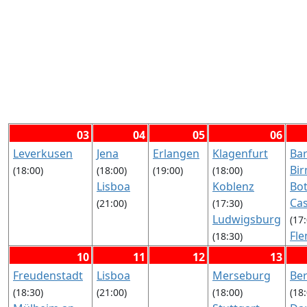
03
04
05
06
Leverkusen
Jena
Erlangen
Klagenfurt
Ba
Bi
(18:00)
(18:00)
(19:00)
(18:00)
Lisboa
Koblenz
Bo
Cas
(21:00)
(17:30)
Ludwigsburg
(17
Fl
(18:30)
Siegen
Fra
(17:30)
10
11
12
13
Stuttgart
Fre
Freudenstadt
Lisboa
Merseburg
Be
Go
(19:00)
(18:30)
(21:00)
(18:00)
(18
Gu