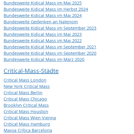
Bundesweite Kidical Mass im Mai 2025
Da
Bundesweite Kidical Mass im Herbst 2024
Dr
Bundesweite Kidical Mass im Mai 2024
Du
Bundesweite Gedenken an Natenom
Eb
Bundesweite Kidical Mass im September 2023
Bundesweite Kidical Mass im Mai 2023
Eb
Bundesweite Kidical Mass im Mai 2022
Fre
Bundesweite Kidical Mass im September 2021
Ge
Bundesweite Kidical Mass im September 2020
Ge
Bundesweite Kidical Mass im März 2020
(16
Critical-Mass-Städte
Gö
Gö
Critical Mass London
Gr
New York Critical Mass
Gr
Critical Mass Berlin
Critical Mass Chicago
Gre
Brooklyn Critical Mass
Ha
Critical Mass Houston
Ha
Critical Mass Wien Vienna
(19
Critical Mass Hamburg
Ha
Massa Crítica Barcelona