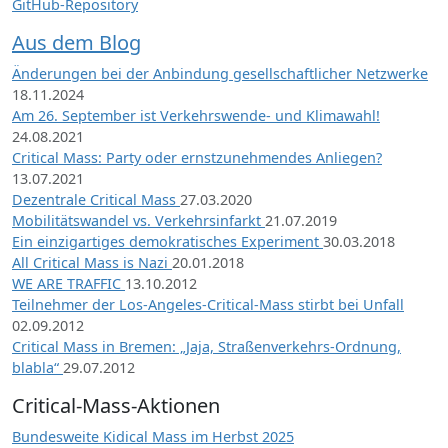
GitHub-Repository
Be
Bie
Aus dem Blog
Bö
Änderungen bei der Anbindung gesellschaftlicher Netzwerke
Bo
18.11.2024
Bo
Am 26. September ist Verkehrswende- und Klimawahl!
Bo
24.08.2021
Br
Critical Mass: Party oder ernstzunehmendes Anliegen?
13.07.2021
(19
Dezentrale Critical Mass
27.03.2020
Br
Mobilitätswandel vs. Verkehrsinfarkt
21.07.2019
Bre
Ein einzigartiges demokratisches Experiment
30.03.2018
Brü
All Critical Mass is Nazi
20.01.2018
Cel
WE ARE TRAFFIC
13.10.2012
Cha
Teilnehmer der Los-Angeles-Critical-Mass stirbt bei Unfall
Cha
02.09.2012
Critical Mass in Bremen: „Jaja, Straßenverkehrs-Ordnung,
Ch
blabla“
29.07.2012
Ch
Ch
Critical-Mass-Aktionen
Cle
Bundesweite Kidical Mass im Herbst 2025
Co