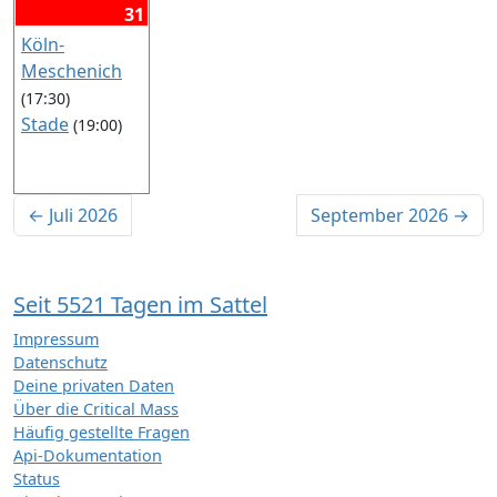
Wu
(18:00)
(19
31
Sc
Zw
Murcia
An
Köln-
Gm
As
(20:00)
Meschenich
Si
Padova
(18
(17:30)
Wi
At
(20:30)
Stade
(19:00)
Wi
Renningen
Au
Bad
(18:30)
Santander
(17
← Juli 2026
September 2026 →
Ba
(20:00)
Sherbrooke
(17
Ba
(17:00)
Stuttgart
Ba
Seit 5521 Tagen im Sattel
Bas
(19:00)
Impressum
Stuttgart
Ba
Datenschutz
(19:00)
(18
Deine privaten Daten
Ba
Über die Critical Mass
Bek
Häufig gestellte Fragen
Api-Dokumentation
Bel
Status
Ber